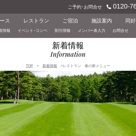
0120-76
ご予約･お問合せ
ース
レストラン
ご宿泊
施設案内
同好
着情報
イベント･コンペ
割引情報
メンバー表入力
お問合せ
新着情報
Information
TOP
>
新着情報
>レストラン 春の新メニュー