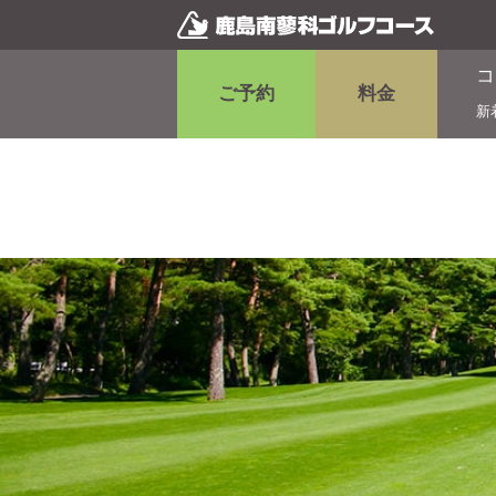
コ
ご予約
料金
新