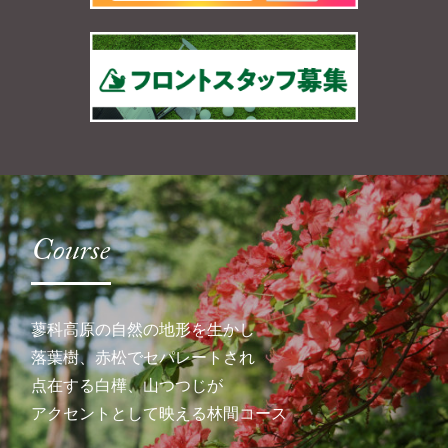
Course
蓼科高原の自然の地形を生かし
落葉樹、赤松でセパレートされ
点在する白樺、山つつじが
アクセントとして映える林間コース